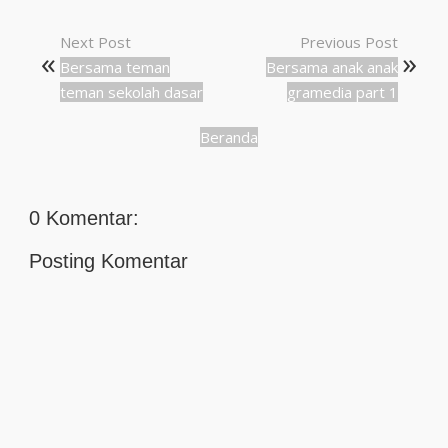
Next Post
Previous Post
Bersama teman
Bersama anak anak
teman sekolah dasar
gramedia part 1
Beranda
0 Komentar:
Posting Komentar