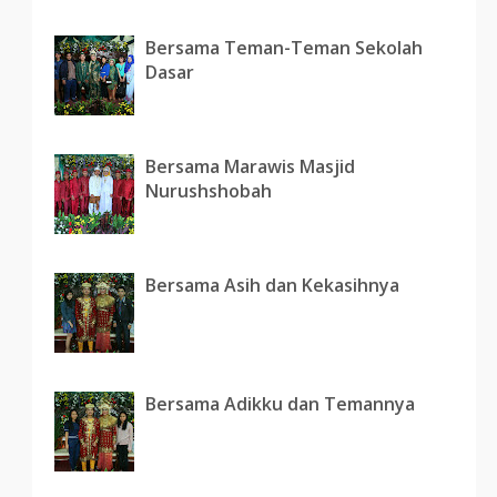
Bersama Teman-Teman Sekolah
Dasar
Bersama Marawis Masjid
Nurushshobah
Bersama Asih dan Kekasihnya
Bersama Adikku dan Temannya