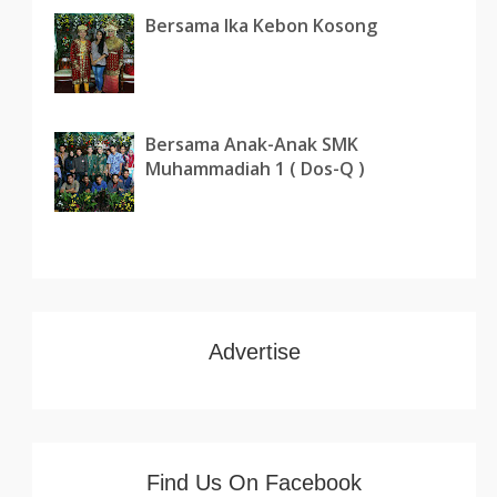
Bersama Ika Kebon Kosong
Bersama Anak-Anak SMK
Muhammadiah 1 ( Dos-Q )
Advertise
Find Us On Facebook